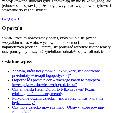
zaprojektowane sukienki gdyż zapewniają im nie tylko wygodę, ale
jednocześnie sprawiają, że mogą wyglądać wyjątkowo stylowo i
stosownie do każdej sytuacji.
(więcej…)
O portalu
Swiat-Dzieci to nowoczesny portal, który skupia się przede
wszystkim na rozwoju, wychowaniu oraz emocjach naszych
najmłodszych pociech. Staramy się poruszać wszelkie istotne tematy
oraz pomagamy naszym Czytelnikom odnaleźć się w roli rodzica.
Ostatnie wpisy
Zabawa, która uczy mówić: jak wykorzystać codzienne
przedmioty w terapii logopedycznej?
Odporność i proste plecy – dlaczego basen to najlepsza
inwestycja w zdrowie Twojego dziecka?
Czy angielski Helen Doron to tylko zabawa? Poznaj
edukacyjne fundamenty metody
Półkolonie oczami dziecka – jak wybrać turnus, który nie
będzie nudny?
Czy moje dziecko mówi za mało? Objawy, które powinny
zaniepokoić